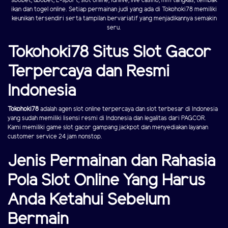
sbobet, ubobet, E-sport, slot online, idnlive, live casino, mm tangkas, tembak
ikan dan togel online. Setiap permainan judi yang ada di Tokohoki78 memiliki
keunikan tersendiri serta tampilan bervariatif yang menjadikannya semakin
seru.
Tokohoki78 Situs Slot Gacor
Terpercaya dan Resmi
Indonesia
Tokohoki78
adalah agen slot online terpercaya dan slot terbesar di Indonesia
yang sudah memiliki lisensi resmi di Indonesia dan legalitas dari PAGCOR.
Kami memiliki game slot gacor gampang jackpot dan menyediakan layanan
customer service 24 jam nonstop.
Jenis Permainan dan Rahasia
Pola Slot Online Yang Harus
Anda Ketahui Sebelum
Bermain