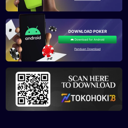
DOWNLOAD POKER
Download for Android
Panduan Download