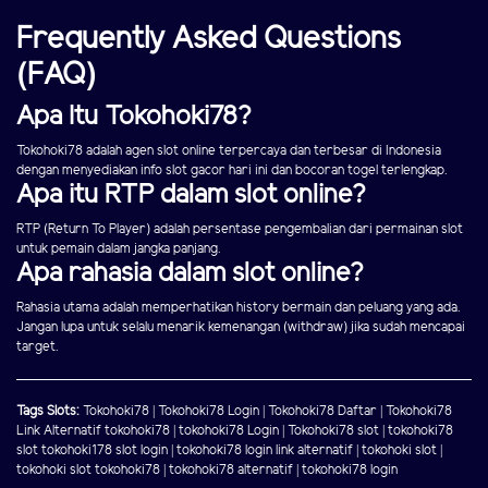
Frequently Asked Questions
(FAQ)
Apa Itu Tokohoki78?
Tokohoki78 adalah agen slot online terpercaya dan terbesar di Indonesia
dengan menyediakan info slot gacor hari ini dan bocoran togel terlengkap.
Apa itu RTP dalam slot online?
RTP (Return To Player) adalah persentase pengembalian dari permainan slot
untuk pemain dalam jangka panjang.
Apa rahasia dalam slot online?
Rahasia utama adalah memperhatikan history bermain dan peluang yang ada.
Jangan lupa untuk selalu menarik kemenangan (withdraw) jika sudah mencapai
target.
Tags Slots:
Tokohoki78
|
Tokohoki78 Login
|
Tokohoki78 Daftar
|
Tokohoki78
Link Alternatif
tokohoki78
|
tokohoki78 Login
|
Tokohoki78 slot
|
tokohoki78
slot
tokohoki178 slot login
|
tokohoki78 login link alternatif
|
tokohoki slot
|
tokohoki slot
tokohoki78
|
tokohoki78 alternatif
|
tokohoki78 login