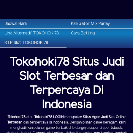
Jadwal Bank
Kalkulator Mix Parlay
Link Alternatif TOKOHOKI78
Cara Betting
RTP Slot TOKOHOKI78
Tokohoki78 Situs Judi
Slot Terbesar dan
Terpercaya Di
Indonesia
Tokohoki78
atau
Tokohoki78 LOGIN
merupakan
Situs Agen Judi Slot Online
Terbesar
dan terpercaya di Indonesia. Dengan pilihan game beragam, kami
menghadirkan puluhan game terbaik di bidangnya seperti sportsbook,