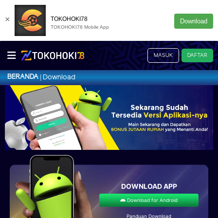
×
TOKOHOKI78
Download
TOKOHOKI78 Mobile App
MASUK
DAFTAR
BERANDA
Download
DOWNLOAD APP
Download for Android
Panduan Download