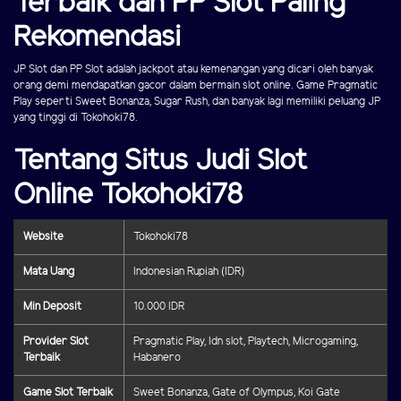
Terbaik dan PP Slot Paling
Rekomendasi
JP Slot dan PP Slot adalah jackpot atau kemenangan yang dicari oleh banyak
orang demi mendapatkan gacor dalam bermain slot online. Game Pragmatic
Play seperti Sweet Bonanza, Sugar Rush, dan banyak lagi memiliki peluang JP
yang tinggi di Tokohoki78.
Tentang Situs Judi Slot
Online Tokohoki78
Website
Tokohoki78
Mata Uang
Indonesian Rupiah (IDR)
Min Deposit
10.000 IDR
Provider Slot
Pragmatic Play, Idn slot, Playtech, Microgaming,
Terbaik
Habanero
Game Slot Terbaik
Sweet Bonanza, Gate of Olympus, Koi Gate