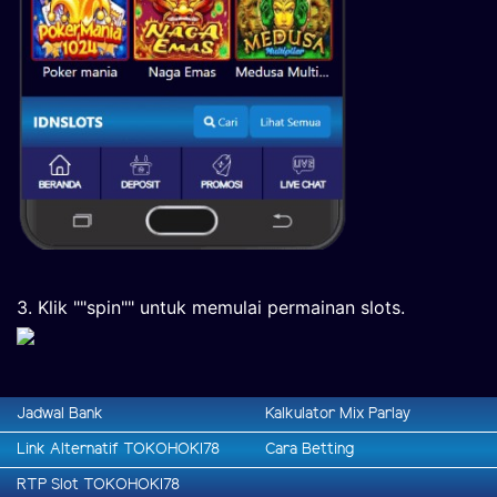
3. Klik ""spin"" untuk memulai permainan slots.
Jadwal Bank
Kalkulator Mix Parlay
Link Alternatif TOKOHOKI78
Cara Betting
RTP Slot TOKOHOKI78