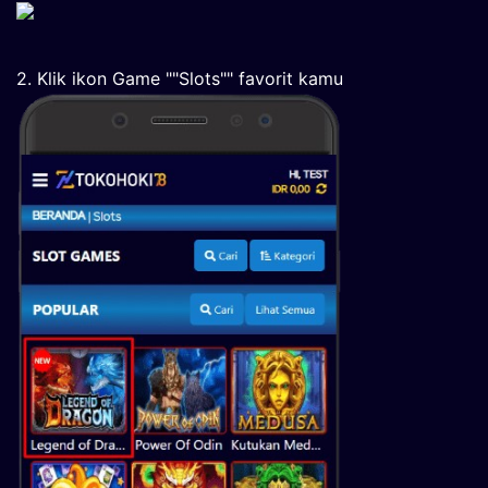
2. Klik ikon Game ""Slots"" favorit kamu