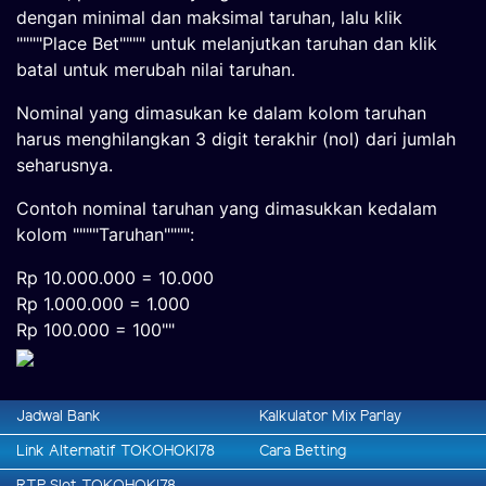
dengan minimal dan maksimal taruhan, lalu klik
""""Place Bet"""" untuk melanjutkan taruhan dan klik
batal untuk merubah nilai taruhan.
Nominal yang dimasukan ke dalam kolom taruhan
harus menghilangkan 3 digit terakhir (nol) dari jumlah
seharusnya.
Contoh nominal taruhan yang dimasukkan kedalam
kolom """"Taruhan"""":
Rp 10.000.000 = 10.000
Rp 1.000.000 = 1.000
Rp 100.000 = 100""
Jadwal Bank
Kalkulator Mix Parlay
Link Alternatif TOKOHOKI78
Cara Betting