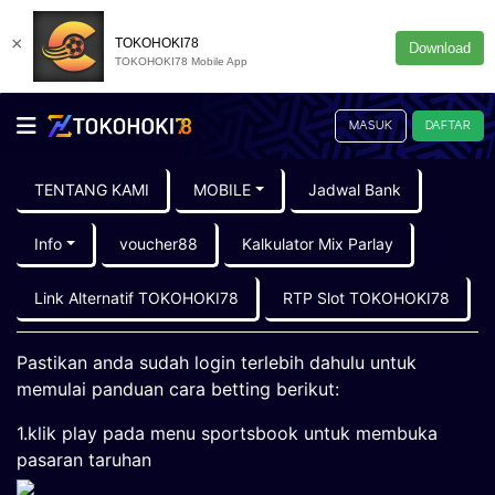
×
TOKOHOKI78
Download
TOKOHOKI78 Mobile App
MASUK
DAFTAR
TENTANG KAMI
MOBILE
Jadwal Bank
Info
voucher88
Kalkulator Mix Parlay
Link Alternatif TOKOHOKI78
RTP Slot TOKOHOKI78
Pastikan anda sudah login terlebih dahulu untuk
memulai panduan cara betting berikut:
1.klik play pada menu sportsbook untuk membuka
pasaran taruhan