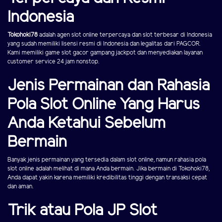
Indonesia
Tokohoki78
adalah agen slot online terpercaya dan slot terbesar di Indonesia
yang sudah memiliki lisensi resmi di Indonesia dan legalitas dari PAGCOR.
Kami memiliki game slot gacor gampang jackpot dan menyediakan layanan
customer service 24 jam nonstop.
Jenis Permainan dan Rahasia
Pola Slot Online Yang Harus
Anda Ketahui Sebelum
Bermain
Banyak jenis permainan yang tersedia dalam slot online, namun rahasia pola
slot online adalah melihat di mana Anda bermain. Jika bermain di Tokohoki78,
Anda dapat yakin karena memiliki kredibilitas tinggi dengan transaksi cepat
dan aman.
Trik atau Pola JP Slot